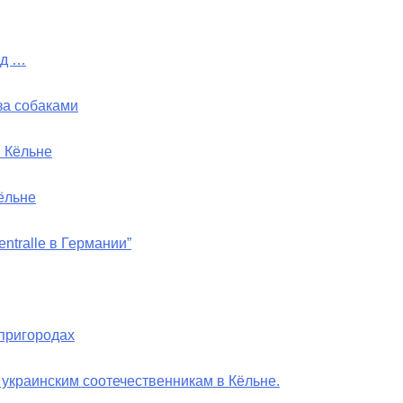
од …
за собаками
в Кёльне
ёльне
ntralle в Германии”
 пригородах
украинским соотечественникам в Кёльне.