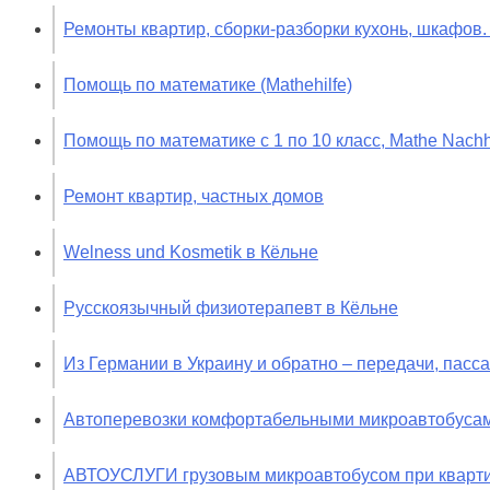
Ремонты квартир, сборки-разборки кухонь, шкафов.
Помощь по математике (Mathehilfe)
Помощь по математике с 1 по 10 класс, Mathe Nachhi
Ремонт квартир, частных домов
Welness und Kosmetik в Кёльне
Русскоязычный физиотерапевт в Кёльне
Из Германии в Украину и обратно – передачи, пасс
Автоперевозки комфортабельными микроавтобусам
АВТОУСЛУГИ грузовым микроавтобусом при кварти