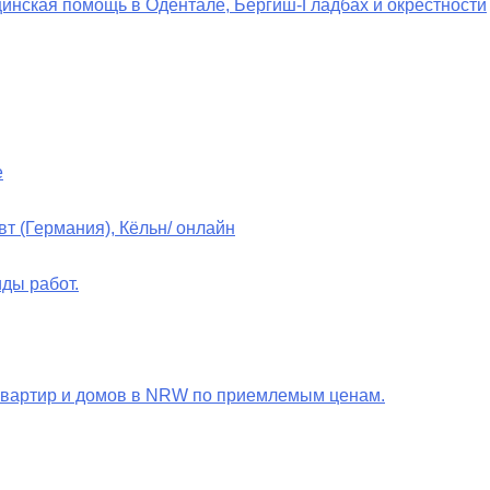
инская помощь в Одентале, Бергиш-Гладбах и окрестности
е
т (Германия), Кёльн/ онлайн
ды работ.
 квартир и домов в NRW по приемлемым ценам.