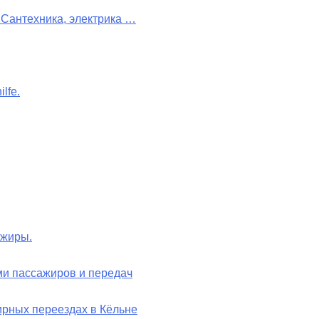
 Сантехника, электрика …
lfe.
ажиры.
и пассажиров и передач
рных переездах в Кёльне