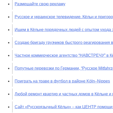
Размещайте свою рекламу
Русское и украинское телевидение. Кёльн и пригор
Ищем в Кёльне порядочных людей с опытом ухода 
Создаю бригаду грузчиков быстрого реагирования 
Частное коммерческое агентство “НАВСТРЕЧУ” в К
Попутные перевозки по Германии, “Русское Mitfahrze
Поиграть на траве в футбол в районе Köln–Nippes
Любой ремонт квартир и частных домов в Кёльне и
Сайт «Русскоязычный Кёльн» – как ЦЕНТР помощи 