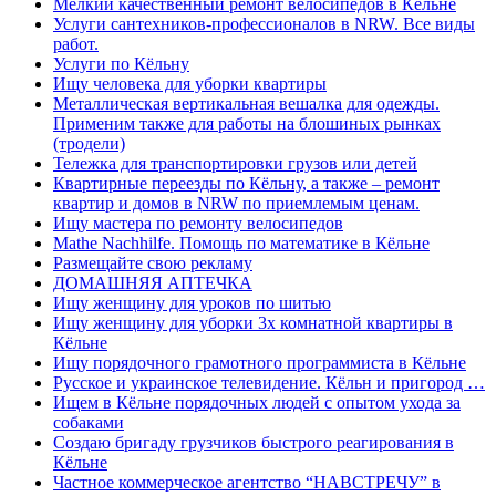
Мелкий качественный ремонт велосипедов в Кёльне
Услуги сантехников-профессионалов в NRW. Все виды
работ.
Услуги по Кёльну
Ищу человека для уборки квартиры
Металлическая вертикальная вешалка для одежды.
Применим также для работы на блошиных рынках
(тродели)
Тележка для транспортировки грузов или детей
Квартирные переезды по Кёльну, а также – ремонт
квартир и домов в NRW по приемлемым ценам.
Ищу мастера по ремонту велосипедов
Mathe Nachhilfe. Помощь по математике в Кёльне
Размещайте свою рекламу
ДОМАШНЯЯ АПТЕЧКА
Ищу женщину для уроков по шитью
Ищу женщину для уборки 3х комнатной квартиры в
Кёльне
Ищу порядочного грамотного программиста в Кёльне
Русское и украинское телевидение. Кёльн и пригород …
Ищем в Кёльне порядочных людей с опытом ухода за
собаками
Создаю бригаду грузчиков быстрого реагирования в
Кёльне
Частное коммерческое агентство “НАВСТРЕЧУ” в