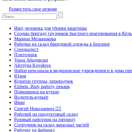
Разместить свое резюме
Search
for:
Ищу человека для уборки квартиры
Создаю бригаду грузчиков быстрого реагирования в Кёль
Марина Мельникова
Рабочие на склад брендовой одежды в Берлине
Специалист
Плиточник
Vasea Абадовски
Alevtyna Kovalova
Набор персонала в медицинские учреждения и в дома пр
Юлия
Куратор группы, переводчик
Elzbeta. Ищу работу, пекарь
Помощница на кухню
Водитель-курьер
Иван
Сергей Николаевич 
Рабочий на продуктовый склад
Разовый работник на пятницу
Сотрудник на склад запасных частей
Рабочие на фабрику.