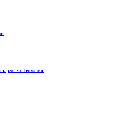
не
естарелых в Германии.