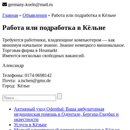
germany-koeln@mail.ru
Главная
»
Объявления
» Работа или подработка в Кёльне
Работа или подработка в Кёльне
Требуются работники, владеющиие компьютером — как
минимум начальное знание. Знание немецкого минимальное.
Торговая фирма в Heumarkt
Имеются несколько свободных вакансий.
Александр
Телефоны: 0174-9698142
Почта: a.tschen@gmx.de
Город: Кёльн
Search
for:
Активный уход Odenthal: Ваша амбулаторная
медицинская помощь в Одентале, Бергиш-Гладбах и
окрестности
Услуги в Кёльне
Мелкий качественный ремонт велосипедов в Кёльне