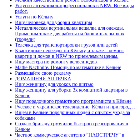
Услуги сантехников-профессионалов в NRW. Все виды
работ.
Услуги по Кёльну
Ищу человека для уборки квартиры
Металлическая вертикальная вешалка для одежды.
Применим также для работы на блошиных рынках
(тродели)
Тележка для транспортировки грузов или детей
Квартирные переезды по Кёльну, а также – ремонт
квартир и домов в NRW по приемлемым ценам.
Ищу мастера по ремонту велосипедов
Mathe Nachhilfe. Помощь по математике в Кёльне
Размещайте свою рекламу
ДОМАШНЯЯ АПТЕЧКА
Ищу женщину для уроков по шитью
Ищу женщину для уборки 3х комнатной квартиры в
Кёльне
Ищу порядочного грамотного программиста в Кёльне
Русское и украинское телевидение. Кёльн и пригород …
Ищем в Кёльне порядочных людей с опытом ухода за
собаками
Создаю бригаду грузчиков быстрого реагирования в
Кёльне
Частное коммерческое агентство “НАВСТРЕЧУ” в