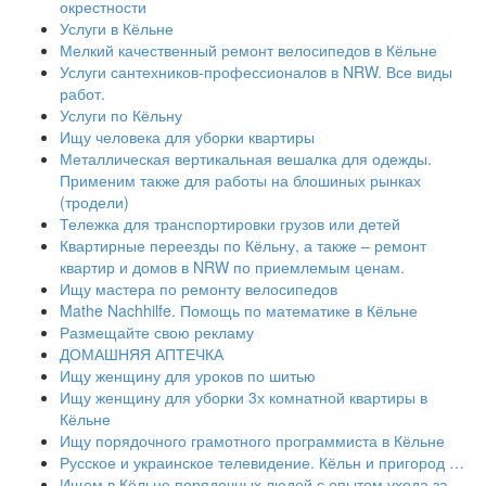
окрестности
Услуги в Кёльне
Мелкий качественный ремонт велосипедов в Кёльне
Услуги сантехников-профессионалов в NRW. Все виды
работ.
Услуги по Кёльну
Ищу человека для уборки квартиры
Металлическая вертикальная вешалка для одежды.
Применим также для работы на блошиных рынках
(тродели)
Тележка для транспортировки грузов или детей
Квартирные переезды по Кёльну, а также – ремонт
квартир и домов в NRW по приемлемым ценам.
Ищу мастера по ремонту велосипедов
Mathe Nachhilfe. Помощь по математике в Кёльне
Размещайте свою рекламу
ДОМАШНЯЯ АПТЕЧКА
Ищу женщину для уроков по шитью
Ищу женщину для уборки 3х комнатной квартиры в
Кёльне
Ищу порядочного грамотного программиста в Кёльне
Русское и украинское телевидение. Кёльн и пригород …
Ищем в Кёльне порядочных людей с опытом ухода за