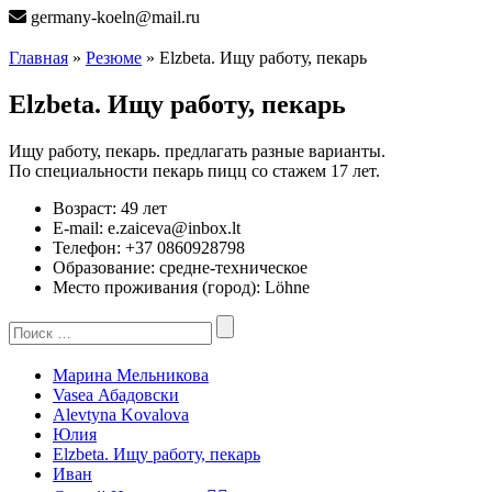
germany-koeln@mail.ru
Главная
»
Резюме
» Elzbeta. Ищу работу, пекарь
Elzbeta. Ищу работу, пекарь
Ищу работу, пекарь. предлагать разные варианты.
По специальности пекарь пицц со стажем 17 лет.
Возраст:
49 лет
E-mail:
e.zaiceva@inbox.lt
Телефон:
+37 0860928798
Образование:
средне-техническое
Место проживания (город):
Löhne
Search
for:
Марина Мельникова
Vasea Абадовски
Alevtyna Kovalova
Юлия
Elzbeta. Ищу работу, пекарь
Иван