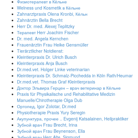
Физиотерапевт в Кёльне
Welness und Kosmetik в Кёльне
Zahnarztpraxis Olena Kronbi, Кёльн
Zahnärztin Bella Brecht
Herr Dr. med. Alexej Teplitzky
Терапевт Herr Joachim Fischer
Dr. med. Angela Kernchen
Frauenärztin Frau Heike Gensmüller
Tierärztlicher Notdienst:
Kleintierpraxis Dr. Ulrich Busch
Kleintierpraxis Anja Busch
Dr.med.vet. Holger Linke veterinarian
Kleintierpraxis Dr. Schmalz-Picchedda in Köln Rath/Heumar
Dr.med.vet. Thomas Graf Kleintierpraxis
Доктор Эльвира Герцен – врач ветеринар в Кёльне
Praxis für Physikalische und Rehabilitative Medizin
Manuelle/Chirotherapie Olga Dub
Ортопед, Igor Zolotar, Dr.med
Physiotherapie Praxis Yury Seregin
Акупунктура, прочее .. Evgenij Katsalainen, Heilpraktiker
Зубной врач Frau Brecht, Irina
Зубной врач Frau Beynenson, Ella
Зубной врач Herr Alte, Sigmund