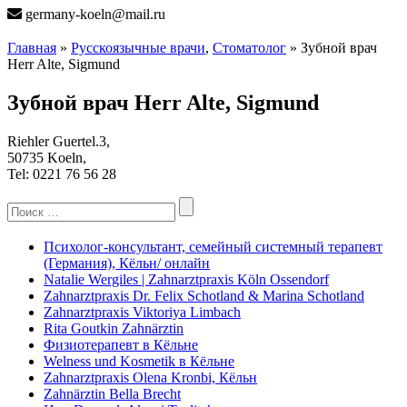
germany-koeln@mail.ru
Главная
»
Русскоязычные врачи
,
Стоматолог
» Зубной врач
Herr Alte, Sigmund
Зубной врач Herr Alte, Sigmund
Riehler Guertel.3,
50735 Koeln,
Tel: 0221 76 56 28
Search
for:
Психолог-консультант, семейный системный терапевт
(Германия), Кёльн/ онлайн
Natalie Wergiles | Zahnarztpraxis Köln Ossendorf
Zahnarztpraxis Dr. Felix Schotland & Marina Schotland
Zahnarztpraxis Viktoriya Limbach
Rita Goutkin Zahnärztin
Физиотерапевт в Кёльне
Welness und Kosmetik в Кёльне
Zahnarztpraxis Olena Kronbi, Кёльн
Zahnärztin Bella Brecht