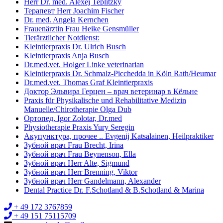
Herr Dr. med. Alexej Teplitzky
Терапевт Herr Joachim Fischer
Dr. med. Angela Kernchen
Frauenärztin Frau Heike Gensmüller
Tierärztlicher Notdienst:
Kleintierpraxis Dr. Ulrich Busch
Kleintierpraxis Anja Busch
Dr.med.vet. Holger Linke veterinarian
Kleintierpraxis Dr. Schmalz-Picchedda in Köln Rath/Heumar
Dr.med.vet. Thomas Graf Kleintierpraxis
Доктор Эльвира Герцен – врач ветеринар в Кёльне
Praxis für Physikalische und Rehabilitative Medizin
Manuelle/Chirotherapie Olga Dub
Ортопед, Igor Zolotar, Dr.med
Physiotherapie Praxis Yury Seregin
Акупунктура, прочее .. Evgenij Katsalainen, Heilpraktiker
Зубной врач Frau Brecht, Irina
Зубной врач Frau Beynenson, Ella
Зубной врач Herr Alte, Sigmund
Зубной врач Herr Brenning, Viktor
Зубной врач Herr Gandelmann, Alexander
Dental Practice Dr. F.Schotland & B.Schotland & Marina
+ 49 172 3767859
+ 49 151 75115709