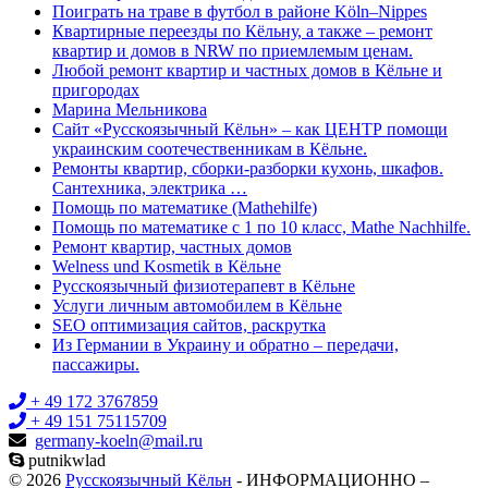
Поиграть на траве в футбол в районе Köln–Nippes
Квартирные переезды по Кёльну, а также – ремонт
квартир и домов в NRW по приемлемым ценам.
Любой ремонт квартир и частных домов в Кёльне и
пригородах
Марина Мельникова
Сайт «Русскоязычный Кёльн» – как ЦЕНТР помощи
украинским соотечественникам в Кёльне.
Ремонты квартир, сборки-разборки кухонь, шкафов.
Сантехника, электрика …
Помощь по математике (Mathehilfe)
Помощь по математике с 1 по 10 класс, Mathe Nachhilfe.
Ремонт квартир, частных домов
Welness und Kosmetik в Кёльне
Русскоязычный физиотерапевт в Кёльне
Услуги личным автомобилем в Кёльне
SEO оптимизация сайтов, раскрутка
Из Германии в Украину и обратно – передачи,
пассажиры.
+ 49 172 3767859
+ 49 151 75115709
germany-koeln@mail.ru
putnikwlad
© 2026
Русскоязычный Кёльн
- ИНФОРМАЦИОННО –