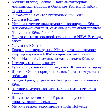
Активный уход Odenthal: Ваша амбулаторная
медицинская помощь в Одентале, Бергиш-Гладбах и
окрестности
Знакомства на сайте “Русскоязычный Кёльн”
Услуги в Кёльне
Мелкий качественный ремонт велосипедов в Кёльне
Психолог-консультант, семейный системный терапевт
(Германия), Кёльн/ онлайн
Услуги сантехников-профессионалов в NRW. Все виды
работ.
Услуги по Кёльну
Квартирные переезды по Кёльну, а также – ремонт
квартир и домов в NRW по приемлемым ценам.
Mathe Nachhilfe. Помощь по математике в Кёльне
Размещайте свою рекламу
Русское и украинское телевидение. Кёльн и пригород …
Ищем в Кёльне порядочных людей с опытом ухода за
собаками
Создаю бригаду грузчиков быстрого реагирования в
Кёльне
Частное коммерческое агентство “НАВСТРЕЧУ” в
Кёльне
Попутные перевозки по Германии, “Русское
Mitfahrzentralle в Германии”
Мелкий ремонт велосипедов в Köln-Holweide