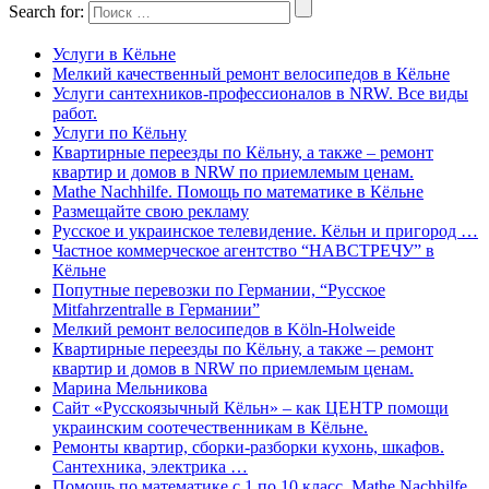
Search for:
Услуги в Кёльне
Мелкий качественный ремонт велосипедов в Кёльне
Услуги сантехников-профессионалов в NRW. Все виды
работ.
Услуги по Кёльну
Квартирные переезды по Кёльну, а также – ремонт
квартир и домов в NRW по приемлемым ценам.
Mathe Nachhilfe. Помощь по математике в Кёльне
Размещайте свою рекламу
Русское и украинское телевидение. Кёльн и пригород …
Частное коммерческое агентство “НАВСТРЕЧУ” в
Кёльне
Попутные перевозки по Германии, “Русское
Mitfahrzentralle в Германии”
Мелкий ремонт велосипедов в Köln-Holweide
Квартирные переезды по Кёльну, а также – ремонт
квартир и домов в NRW по приемлемым ценам.
Марина Мельникова
Сайт «Русскоязычный Кёльн» – как ЦЕНТР помощи
украинским соотечественникам в Кёльне.
Ремонты квартир, сборки-разборки кухонь, шкафов.
Сантехника, электрика …
Помощь по математике с 1 по 10 класс, Mathe Nachhilfe.