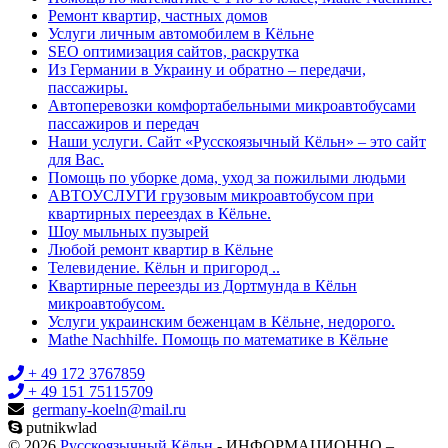
Ремонт квартир, частных домов
Услуги личным автомобилем в Кёльне
SEO оптимизация сайтов, раскрутка
Из Германии в Украину и обратно – передачи,
пассажиры.
Автоперевозки комфортабельными микроавтобусами
пассажиров и передач
Наши услуги. Сайт «Русскоязычный Кёльн» – это сайт
для Вас.
Помощь по уборке дома, уход за пожилыми людьми
АВТОУСЛУГИ грузовым микроавтобусом при
квартирных переездах в Кёльне.
Шоу мыльных пузырей
Любой ремонт квартир в Кёльне
Телевидение. Кёльн и пригород ..
Квартирные переезды из Дортмунда в Кёльн
микроавтобусом.
Услуги украинским беженцам в Кёльне, недорого.
Mathe Nachhilfe. Помощь по математике в Кёльне
+ 49 172 3767859
+ 49 151 75115709
germany-koeln@mail.ru
putnikwlad
© 2026
Русскоязычный Кёльн
- ИНФОРМАЦИОННО –