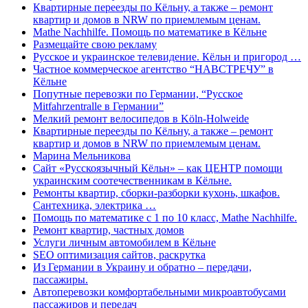
Квартирные переезды по Кёльну, а также – ремонт
квартир и домов в NRW по приемлемым ценам.
Mathe Nachhilfe. Помощь по математике в Кёльне
Размещайте свою рекламу
Русское и украинское телевидение. Кёльн и пригород …
Частное коммерческое агентство “НАВСТРЕЧУ” в
Кёльне
Попутные перевозки по Германии, “Русское
Mitfahrzentralle в Германии”
Мелкий ремонт велосипедов в Köln-Holweide
Квартирные переезды по Кёльну, а также – ремонт
квартир и домов в NRW по приемлемым ценам.
Марина Мельникова
Сайт «Русскоязычный Кёльн» – как ЦЕНТР помощи
украинским соотечественникам в Кёльне.
Ремонты квартир, сборки-разборки кухонь, шкафов.
Сантехника, электрика …
Помощь по математике с 1 по 10 класс, Mathe Nachhilfe.
Ремонт квартир, частных домов
Услуги личным автомобилем в Кёльне
SEO оптимизация сайтов, раскрутка
Из Германии в Украину и обратно – передачи,
пассажиры.
Автоперевозки комфортабельными микроавтобусами
пассажиров и передач