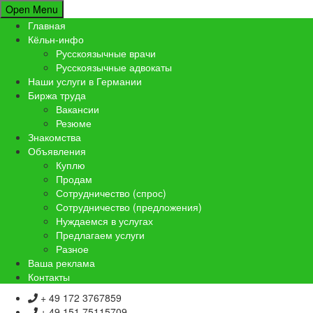
Open Menu
Главная
Кёльн-инфо
Русскоязычные врачи
Русскоязычные адвокаты
Наши услуги в Германии
Биржа труда
Вакансии
Резюме
Знакомства
Объявления
Куплю
Продам
Сотрудничество (спрос)
Сотрудничество (предложения)
Нуждаемся в услугах
Предлагаем услуги
Разное
Ваша реклама
Контакты
+ 49 172 3767859
+ 49 151 75115709