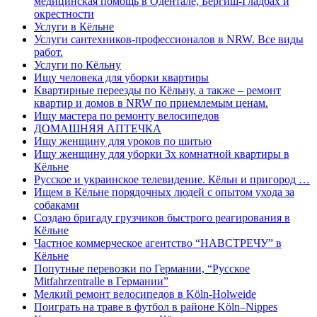
медицинская помощь в Одентале, Бергиш-Гладбах и
окрестности
Услуги в Кёльне
Услуги сантехников-профессионалов в NRW. Все виды
работ.
Услуги по Кёльну
Ищу человека для уборки квартиры
Квартирные переезды по Кёльну, а также – ремонт
квартир и домов в NRW по приемлемым ценам.
Ищу мастера по ремонту велосипедов
ДОМАШНЯЯ АПТЕЧКА
Ищу женщину для уроков по шитью
Ищу женщину для уборки 3х комнатной квартиры в
Кёльне
Русское и украинское телевидение. Кёльн и пригород …
Ищем в Кёльне порядочных людей с опытом ухода за
собаками
Создаю бригаду грузчиков быстрого реагирования в
Кёльне
Частное коммерческое агентство “НАВСТРЕЧУ” в
Кёльне
Попутные перевозки по Германии, “Русское
Mitfahrzentralle в Германии”
Мелкий ремонт велосипедов в Köln-Holweide
Поиграть на траве в футбол в районе Köln–Nippes