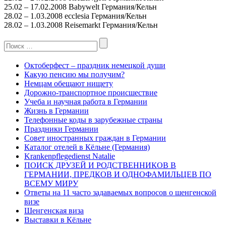
25.02 – 17.02.2008 Babywelt Германия/Кельн
28.02 – 1.03.2008 ecclesia Германия/Кельн
28.02 – 1.03.2008 Reisemarkt Германия/Кельн
Search
for:
Октоберфест – праздник немецкой души
Какую пенсию мы получим?
Немцам обещают нищету
Дорожно-транспортное происшествие
Учеба и научная работа в Германии
Жизнь в Германии
Телефонные коды в зарубежные страны
Праздники Германии
Совет иностранных граждан в Германии
Каталог отелей в Кёльне (Германия)
Krankenpflegedienst Natalie
ПОИСК ДРУЗЕЙ И РОДСТВЕННИКОВ В
ГЕРМАНИИ, ПРЕДКОВ И ОДНОФАМИЛЬЦЕВ ПО
ВСЕМУ МИРУ
Ответы на 11 часто задаваемых вопросов о шенгенской
визе
Шенгенская виза
Выставки в Кёльне